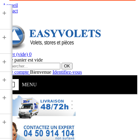
Accueil
Contact
+
+
Panier
(vide)
0
Votre panier est vide
+
OK
Votre compte
Bienvenue
Identifiez-vous
+
MENU
+
+