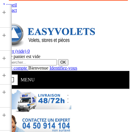
Accueil
Contact
+
+
Panier
(vide)
0
Votre panier est vide
+
OK
Votre compte
Bienvenue
Identifiez-vous
+
MENU
+
+