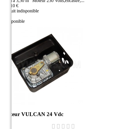
jusqu'à 3,50 m Moteur 230 Volts,encastré,...
724,10 €
Produit indisponible
Indisponible
Moteur VULCAN 24 Vdc