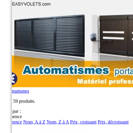
Automatismes
Il y a 59 produits.
Trier par :
Pertinence
Pertinence
Nom, A à Z
Nom, Z à A
Prix, croissant
Prix, décroissant