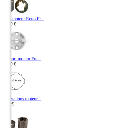
SAV moteur Reno Fr...
26,40 €
Support moteur Fra...
11,30 €
Adaptations moteur...
5,50 €