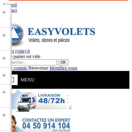
Accueil
Contact
+
+
Panier
(vide)
0
Votre panier est vide
+
OK
Votre compte
Bienvenue
Identifiez-vous
+
MENU
+
+