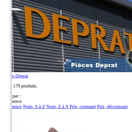
Pièces Deprat
Il y a 179 produits.
Trier par :
Pertinence
Pertinence
Nom, A à Z
Nom, Z à A
Prix, croissant
Prix, décroissant