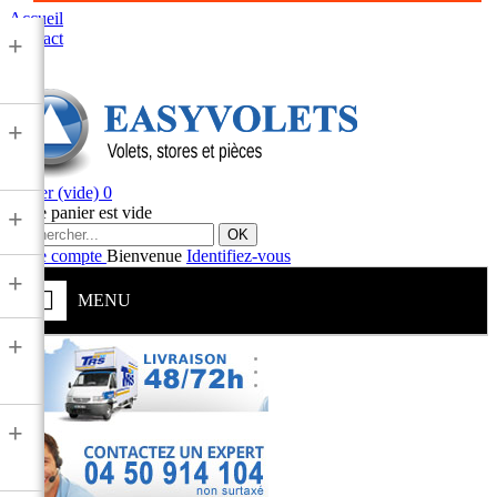
Accueil
Contact
+
+
Panier
(vide)
0
Votre panier est vide
+
OK
Votre compte
Bienvenue
Identifiez-vous
+
MENU
+
+