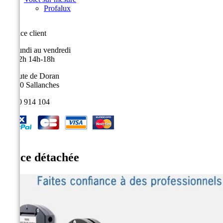
Profalux
Service client
Du lundi au vendredi
9h-12h 14h-18h
9, route de Doran
74700 Sallanches
04 50 914 104
Pièce détachée