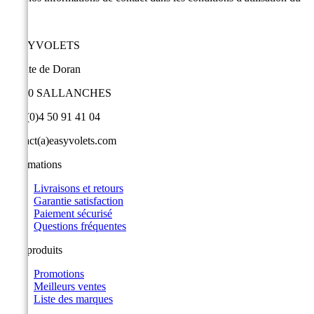
site.
EASYVOLETS
9 route de Doran
74700 SALLANCHES
+33 (0)4 50 91 41 04
contact(a)easyvolets.com
Informations
Livraisons et retours
Garantie satisfaction
Paiement sécurisé
Questions fréquentes
Nos produits
Promotions
Meilleurs ventes
Liste des marques