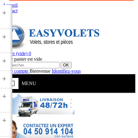
Accueil
Contact
+
+
Panier
(vide)
0
Votre panier est vide
+
OK
Votre compte
Bienvenue
Identifiez-vous
+
MENU
+
+