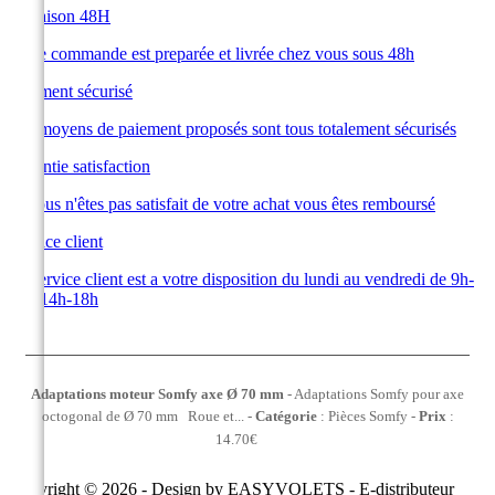
Livraison 48H
Votre commande est preparée et livrée chez vous sous 48h
Paiement sécurisé
Les moyens de paiement proposés sont tous totalement sécurisés
Garantie satisfaction
Si vous n'êtes pas satisfait de votre achat vous êtes remboursé
Service client
Le service client est a votre disposition du lundi au vendredi de 9h-
12h 14h-18h
Adaptations moteur Somfy axe Ø 70 mm
-
Adaptations Somfy pour axe
octogonal de Ø 70 mm Roue et...
-
Catégorie
:
Pièces Somfy
-
Prix
:
14.70
€
Copyright © 2026 - Design by
EASYVOLETS
- E-distributeur