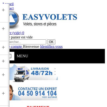
Accueil
Contact
+
+
Panier
(vide)
0
Votre panier est vide
OK
+
Votre compte
Bienvenue
Identifiez-vous
MENU
+
+
+