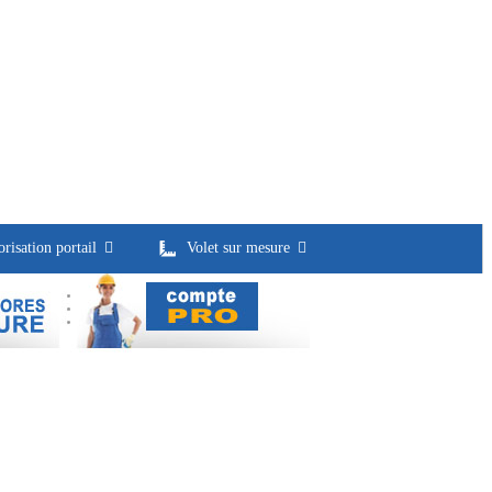
risation portail
Volet sur mesure