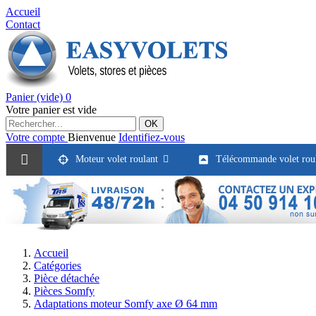
Accueil
Contact
Panier
(vide)
0
Votre panier est vide
OK
Votre compte
Bienvenue
Identifiez-vous
Moteur volet roulant
Télécommande volet rou
Accueil
Catégories
Pièce détachée
Pièces Somfy
Adaptations moteur Somfy axe Ø 64 mm