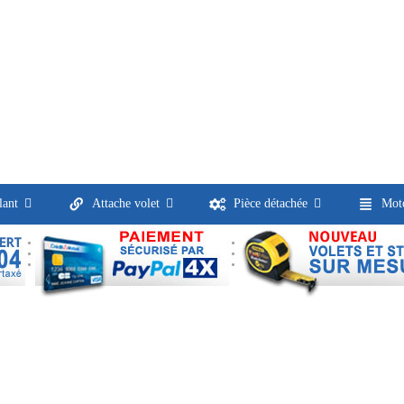
lant
Attache volet
Pièce détachée
Moto