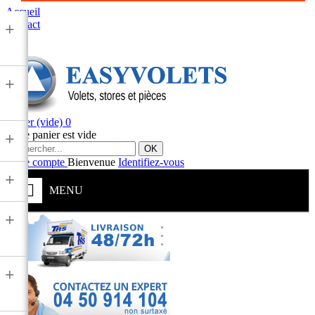
Accueil
Contact
+
+
Panier
(vide)
0
Votre panier est vide
+
OK
Votre compte
Bienvenue
Identifiez-vous
+
MENU
+
+