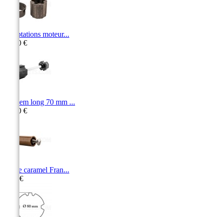
Adaptations moteur...
15,00 €
Tandem long 70 mm ...
35,30 €
Butée caramel Fran...
2,90 €