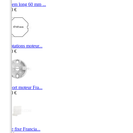
Tandem long 60 mm ...
20,10 €
Adaptations moteur...
10,60 €
Support moteur Fra...
11,30 €
Butée fixe Francia...