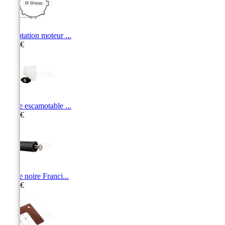
Adaptation moteur ...
5,50 €
Butée escamotable ...
4,00 €
Butée noire Franci...
2,90 €