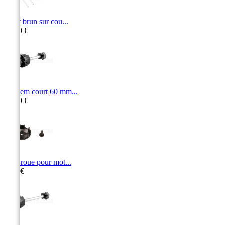
Arrêt brun sur cou...
16,50 €
Tandem court 60 mm...
19,40 €
Stop roue pour mot...
5,40 €