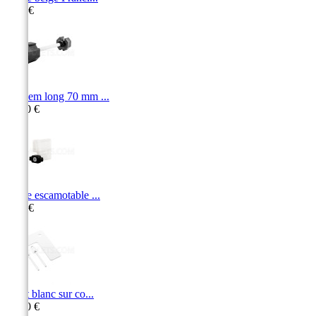
2,90 €
Tandem long 70 mm ...
35,30 €
Butée escamotable ...
4,00 €
Arrêt blanc sur co...
16,50 €