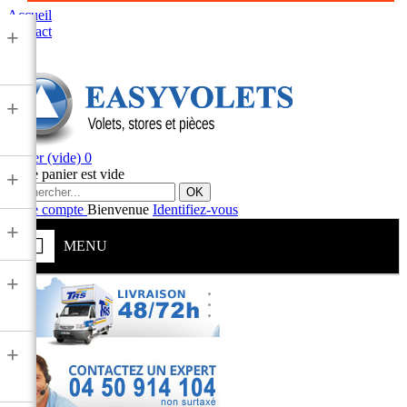
Accueil
Contact
+
+
Panier
(vide)
0
Votre panier est vide
+
OK
Votre compte
Bienvenue
Identifiez-vous
+
MENU
+
+