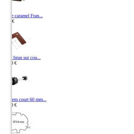
Butée caramel Fran...
2,90 €
Arrêt brun sur cou...
16,50 €
Tandem court 60 mm...
19,40 €