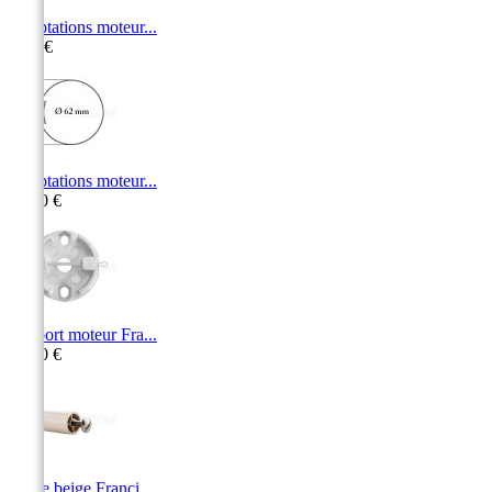
Adaptations moteur...
9,10 €
Adaptations moteur...
10,50 €
Support moteur Fra...
11,30 €
Butée beige Franci...