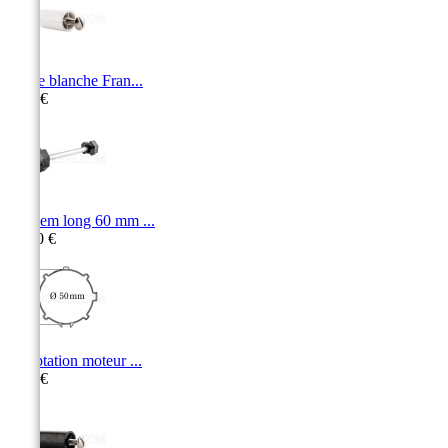
Butée blanche Fran...
2,90 €
Tandem long 60 mm ...
20,10 €
Adaptation moteur ...
5,50 €