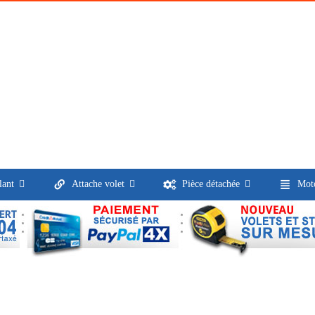
lant
Attache volet
Pièce détachée
Moto