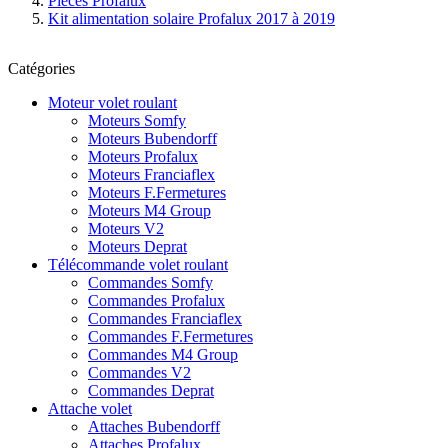
Pièces Profalux
Kit alimentation solaire Profalux 2017 à 2019
Catégories
Moteur volet roulant
Moteurs Somfy
Moteurs Bubendorff
Moteurs Profalux
Moteurs Franciaflex
Moteurs F.Fermetures
Moteurs M4 Group
Moteurs V2
Moteurs Deprat
Télécommande volet roulant
Commandes Somfy
Commandes Profalux
Commandes Franciaflex
Commandes F.Fermetures
Commandes M4 Group
Commandes V2
Commandes Deprat
Attache volet
Attaches Bubendorff
Attaches Profalux