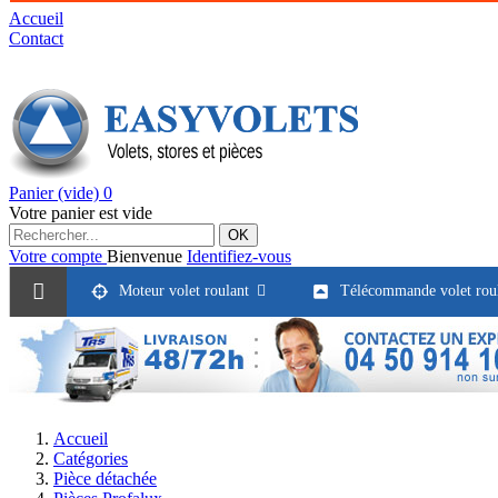
Accueil
Contact
Panier
(vide)
0
Votre panier est vide
OK
Votre compte
Bienvenue
Identifiez-vous
Moteur volet roulant
Télécommande volet rou
Accueil
Catégories
Pièce détachée