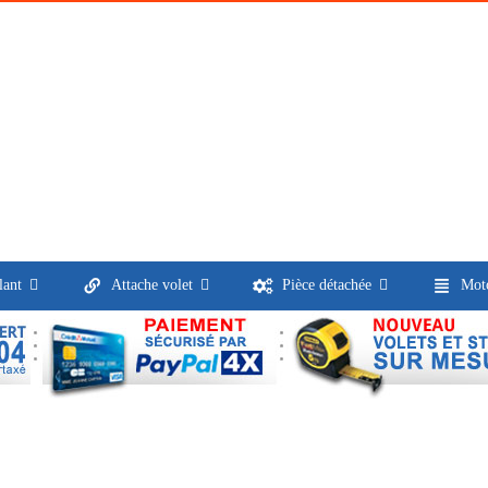
lant
Attache volet
Pièce détachée
Moto