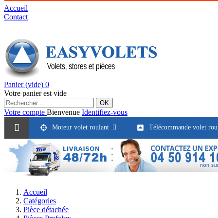
Accueil
Contact
Panier
(vide)
0
Votre panier est vide
OK
Votre compte
Bienvenue
Identifiez-vous
Moteur volet roulant
Télécommande volet rou
Accueil
Catégories
Pièce détachée