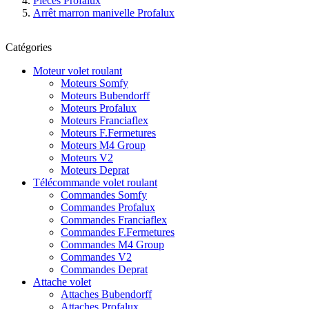
Pièces Profalux
Arrêt marron manivelle Profalux
Catégories
Moteur volet roulant
Moteurs Somfy
Moteurs Bubendorff
Moteurs Profalux
Moteurs Franciaflex
Moteurs F.Fermetures
Moteurs M4 Group
Moteurs V2
Moteurs Deprat
Télécommande volet roulant
Commandes Somfy
Commandes Profalux
Commandes Franciaflex
Commandes F.Fermetures
Commandes M4 Group
Commandes V2
Commandes Deprat
Attache volet
Attaches Bubendorff
Attaches Profalux