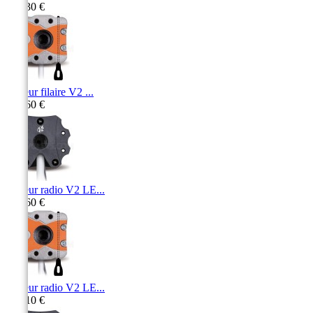
150,30 €
Moteur filaire V2 ...
171,60 €
Moteur radio V2 LE...
230,60 €
Moteur radio V2 LE...
250,10 €