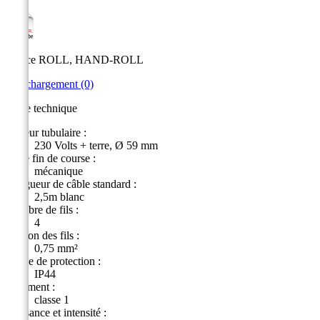
Notice ROLL, HAND-ROLL
Téléchargement (0)
Fiche technique
Moteur tubulaire :
230 Volts + terre, Ø 59 mm
Cage fin de course :
mécanique
Longueur de câble standard :
2,5m blanc
Nombre de fils :
4
Section des fils :
0,75 mm²
Indice de protection :
IP44
Isolement :
classe 1
Puissance et intensité :