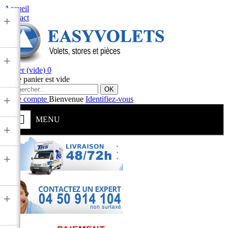
Accueil
Contact
+
+
Panier
(vide)
0
Votre panier est vide
OK
+
Votre compte
Bienvenue
Identifiez-vous
MENU
+
+
+