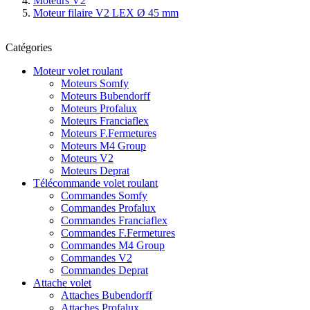
Moteurs V2
Moteur filaire V2 LEX Ø 45 mm
Catégories
Moteur volet roulant
Moteurs Somfy
Moteurs Bubendorff
Moteurs Profalux
Moteurs Franciaflex
Moteurs F.Fermetures
Moteurs M4 Group
Moteurs V2
Moteurs Deprat
Télécommande volet roulant
Commandes Somfy
Commandes Profalux
Commandes Franciaflex
Commandes F.Fermetures
Commandes M4 Group
Commandes V2
Commandes Deprat
Attache volet
Attaches Bubendorff
Attaches Profalux