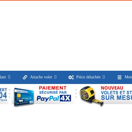
lant
Attache volet
Pièce détachée
Moto