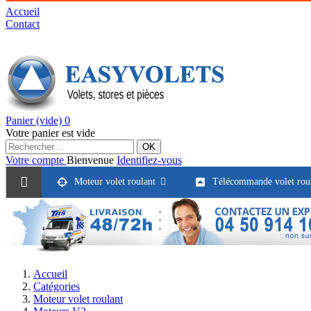
Accueil
Contact
Panier
(vide)
0
Votre panier est vide
OK
Votre compte
Bienvenue
Identifiez-vous
Moteur volet roulant
Télécommande volet rou
Accueil
Catégories
Moteur volet roulant