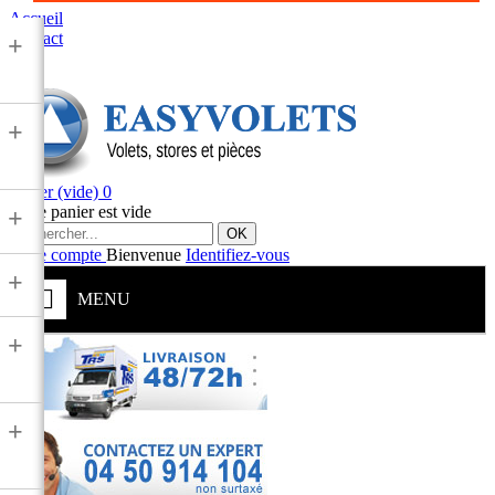
Accueil
Contact
+
+
Panier
(vide)
0
Votre panier est vide
+
OK
Votre compte
Bienvenue
Identifiez-vous
+
MENU
+
+