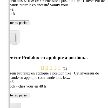
Inverseur Inis Kéo SOMFY encastré à position fixe L'inverseur de
commande filaire Keo encastré Somfy vous...
16,50 €
En stock
Ajouter au panier
Inverseur Profalux en applique à position...
(
1
)
Inverseur Profalux en applique à position fixe Cet inverseur de
commande en applique commande tous les...
11,30 €
En stock - chez vous en 48 h
Ajouter au panier