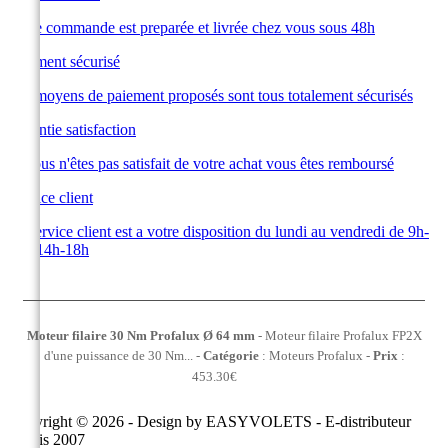
Votre commande est preparée et livrée chez vous sous 48h
Paiement sécurisé
Les moyens de paiement proposés sont tous totalement sécurisés
Garantie satisfaction
Si vous n'êtes pas satisfait de votre achat vous êtes remboursé
Service client
Le service client est a votre disposition du lundi au vendredi de 9h-
12h 14h-18h
Moteur filaire 30 Nm Profalux Ø 64 mm
-
Moteur filaire Profalux FP2X
d'une puissance de 30 Nm...
-
Catégorie
:
Moteurs Profalux
-
Prix
:
453.30
€
Copyright © 2026 - Design by
EASYVOLETS
- E-distributeur
depuis 2007