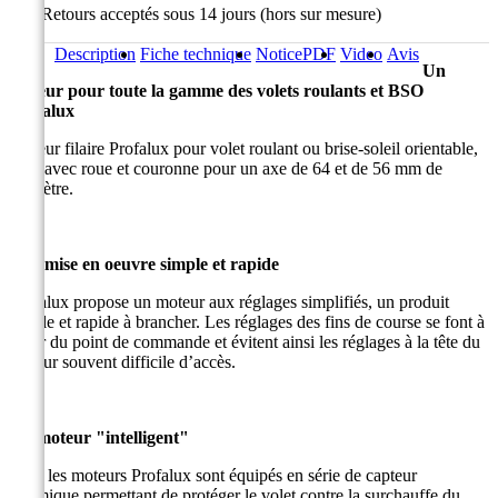
Retours acceptés sous 14 jours (hors sur mesure)
Description
Fiche technique
Notice
PDF
Video
Avis
Un
moteur pour toute la gamme des volets roulants et BSO
Profalux
Moteur filaire Profalux pour volet roulant ou brise-soleil orientable,
livré avec roue et couronne pour un axe de 64 et de 56 mm de
diamètre.
Une mise en oeuvre simple et rapide
Profalux propose un moteur aux réglages simplifiés, un produit
simple et rapide à brancher. Les réglages des fins de course se font à
partir du point de commande et évitent ainsi les réglages à la tête du
moteur souvent difficile d’accès.
Un moteur "intelligent"
Tous les moteurs Profalux sont équipés en série de capteur
thermique permettant de protéger le volet contre la surchauffe du