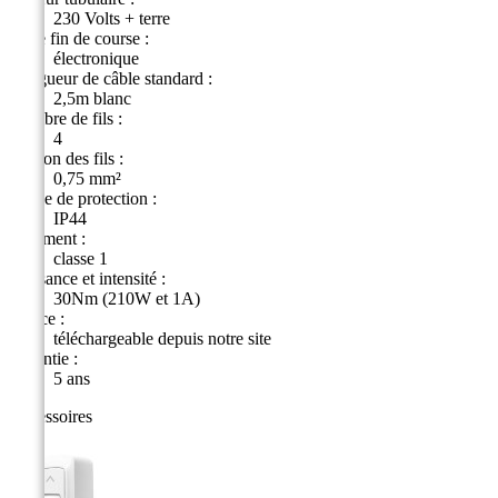
230 Volts + terre
Cage fin de course :
électronique
Longueur de câble standard :
2,5m blanc
Nombre de fils :
4
Section des fils :
0,75 mm²
Indice de protection :
IP44
Isolement :
classe 1
Puissance et intensité :
30Nm (210W et 1A)
Notice :
téléchargeable depuis notre site
Garantie :
5 ans
Accessoires