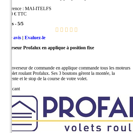
Référence :
MAI-ITELFS
11,30 €
TTC
1
avis
-
5
/
5
Lire avis
|
Evaluez-le
Inverseur Profalux en applique à position fixe
Cet inverseur de commande en applique commande tous les moteurs
de volet roulant Profalux. Ses 3 boutons gèrent la montée, la
descente et le stop de la course de votre volet.
Fabricant