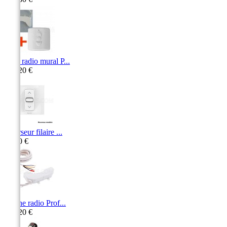
Pack radio mural P...
265,20 €
Inverseur filaire ...
16,50 €
Platine radio Prof...
177,20 €