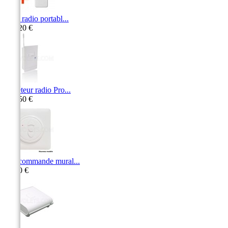
Pack radio portabl...
265,20 €
Répéteur radio Pro...
404,50 €
Télécommande mural...
71,10 €