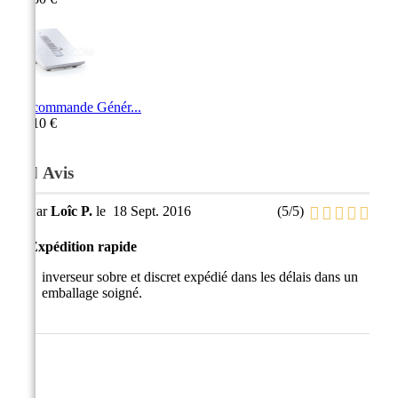
Télécommande Génér...
105,10 €
Avis
Par
Loîc P.
le
18 Sept. 2016
(
5
/
5
)
Expédition rapide
inverseur sobre et discret expédié dans les délais dans un
emballage soigné.