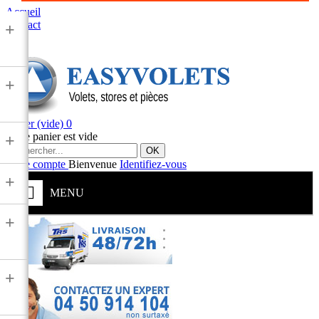
Accueil
Contact
+
+
Panier
(vide)
0
Votre panier est vide
+
OK
Votre compte
Bienvenue
Identifiez-vous
+
MENU
+
+