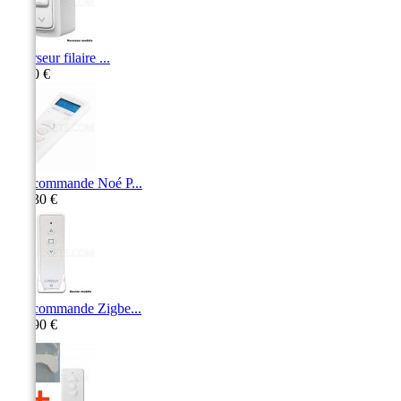
Inverseur filaire ...
14,30 €
Télécommande Noé P...
179,30 €
Télécommande Zigbe...
101,90 €