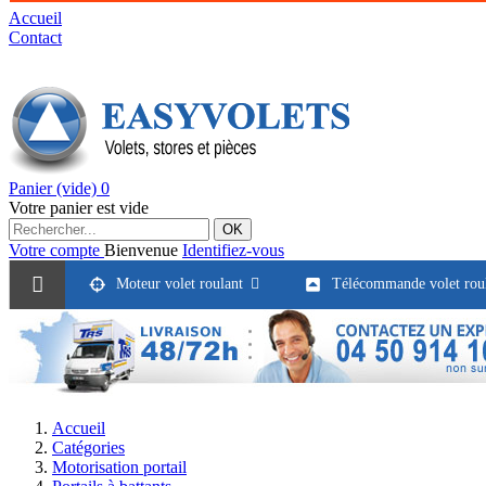
Accueil
Contact
Panier
(vide)
0
Votre panier est vide
OK
Votre compte
Bienvenue
Identifiez-vous
Moteur volet roulant
Télécommande volet rou
Accueil
Catégories
Motorisation portail