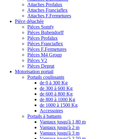
Attaches Profalux
Attaches Franciaflex
Attaches F.Fermetures
Pièce détachée
Pièces Somfy
Pièces Bubendorff
Pièces Profalux
Pièces Franciaflex
Pièces F.Fermetures
Pièces M4 Group
Pièces V2
Pièces Deprat
Motorisation portail
Portails coulissants
de 0 à 300 Kg
de 300 à 600 Kg
de 600 à 800 Kg
de 800 à 1000 Kg
de 1000 à 1500 Kg
Accessoires
Portails à battants
Vantaux jusqu'à 1,80 m
Vantaux jusqu'à 2 m
Vantaux jusqu'à 3 m
Vantaux jusqu'à 3,50 m