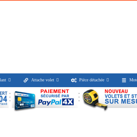
lant
Attache volet
Pièce détachée
Moto