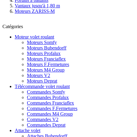
Portails à battants
Vantaux jusqu'à 1,80 m
Moteurs ZARISS-M
Catégories
Moteur volet roulant
Moteurs Somfy
Moteurs Bubendorff
Moteurs Profalux
Moteurs Franciaflex
Moteurs F.Fermetures
Moteurs M4 Group
Moteurs V2
Moteurs Deprat
Télécommande volet roulant
Commandes Somfy
Commandes Profalux
Commandes Franciaflex
Commandes F.Fermetures
Commandes M4 Group
Commandes V2
Commandes Deprat
Attache volet
Attaches Bubendorff