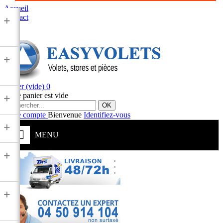
Accueil
Contact
+
+
Panier
(vide)
0
Votre panier est vide
+
OK
Votre compte
Bienvenue
Identifiez-vous
+
MENU
+
+