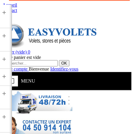
Accueil
Contact
+
+
Panier
(vide)
0
Votre panier est vide
+
OK
Votre compte
Bienvenue
Identifiez-vous
+
MENU
+
+