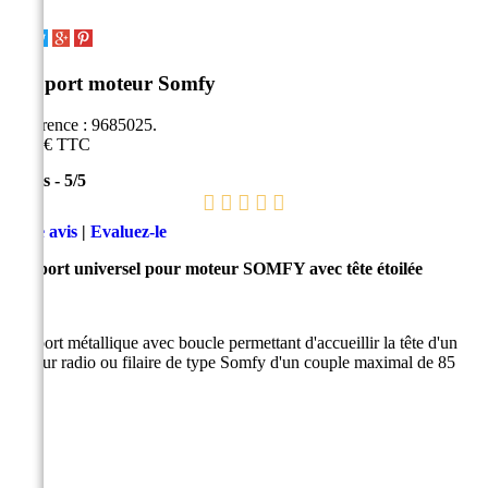
Support moteur Somfy
Référence :
9685025.
7,40 €
TTC
2
avis
-
5
/
5
Lire avis
|
Evaluez-le
Support universel pour moteur SOMFY avec tête étoilée
Support métallique avec boucle permettant d'accueillir la tête d'un
moteur radio ou filaire de type Somfy d'un couple maximal de 85
Nm.