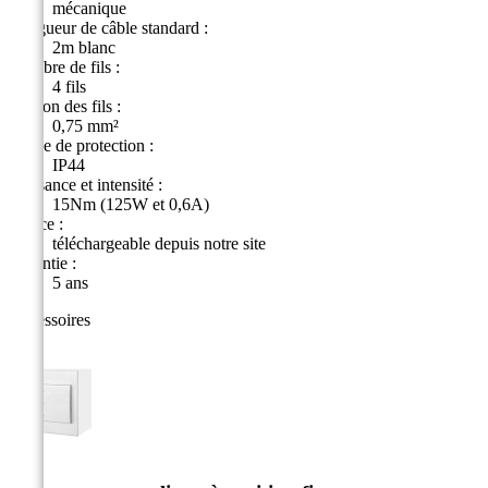
mécanique
Longueur de câble standard :
2m blanc
Nombre de fils :
4 fils
Section des fils :
0,75 mm²
Indice de protection :
IP44
Puissance et intensité :
15Nm (125W et 0,6A)
Notice :
téléchargeable depuis notre site
Garantie :
5 ans
Accessoires