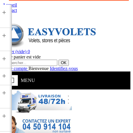
Accueil
Contact
+
+
Panier
(vide)
0
Votre panier est vide
+
OK
Votre compte
Bienvenue
Identifiez-vous
+
MENU
+
+