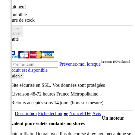
État
Produit neuf
Disponibilité
Rupture de stock
Ajouter
au panier
Quantité
Paiement 100% sécurisé
Prévenez-moi lorsque
le produit est disponible
Site sécurisé en SSL. Vos données sont protégées
Livraison 48-72 heures France Métropolitaine
Retours acceptés sous 14 jours (hors sur mesure)
Description
Fiche technique
Notice
PDF
Avis
Un moteur
polyvalent pour volets roulants ou stores
Ce moteur filaire Deprat avec fins de course à réglage mécanique se