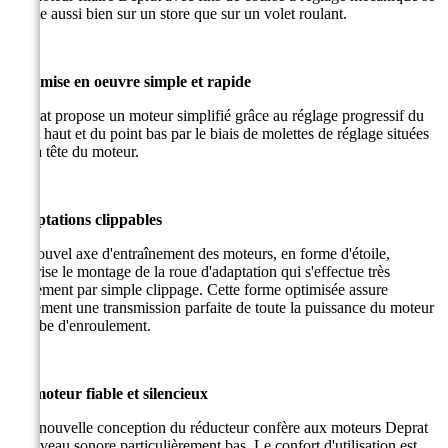
monte aussi bien sur un store que sur un volet roulant.
Une mise en oeuvre simple et rapide
Deprat propose un moteur simplifié grâce au réglage progressif du
point haut et du point bas par le biais de molettes de réglage situées
sur la tête du moteur.
Adaptations clippables
Le nouvel axe d'entraînement des moteurs, en forme d'étoile,
favorise le montage de la roue d'adaptation qui s'effectue très
facilement par simple clippage. Cette forme optimisée assure
également une transmission parfaite de toute la puissance du moteur
au tube d'enroulement.
Un moteur fiable et silencieux
Une nouvelle conception du réducteur confère aux moteurs Deprat
un niveau sonore particulièrement bas. Le confort d'utilisation est