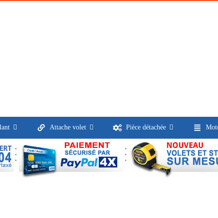
lant
Attache volet
Pièce détachée
Moto