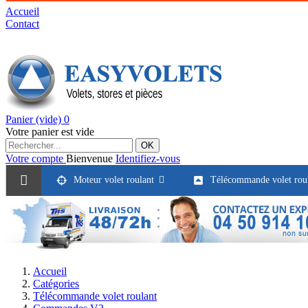
Accueil
Contact
Panier
(vide)
0
Votre panier est vide
OK
Votre compte
Bienvenue
Identifiez-vous
Moteur volet roulant
Télécommande volet rou
Accueil
Catégories
Télécommande volet roulant