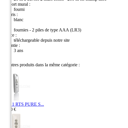
Support mural :
fourni
Coloris :
blanc
Pile :
fournies - 2 piles de type AAA (LR3)
Notice :
téléchargeable depuis notre site
Garantie :
3 ans
14 autres produits dans la même catégorie :
Telis 1 RTS PURE S...
52,00 €