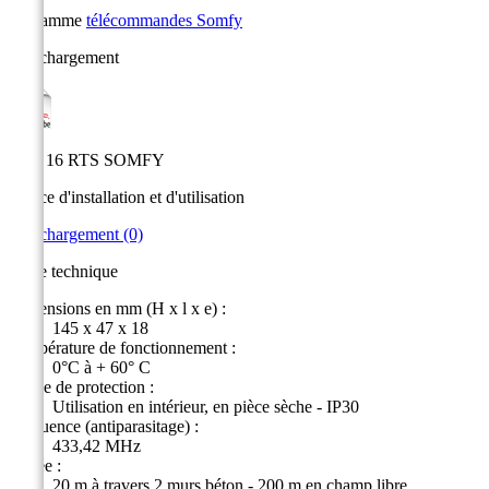
La gamme
télécommandes Somfy
Téléchargement
Telis 16 RTS SOMFY
Notice d'installation et d'utilisation
Téléchargement (0)
Fiche technique
Dimensions en mm (H x l x e) :
145 x 47 x 18
Température de fonctionnement :
0°C à + 60° C
Indice de protection :
Utilisation en intérieur, en pièce sèche - IP30
Fréquence (antiparasitage) :
433,42 MHz
Portée :
20 m à travers 2 murs béton - 200 m en champ libre