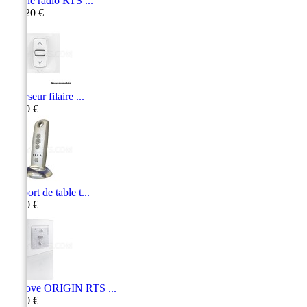
Platine radio RTS ...
169,20 €
Inverseur filaire ...
16,50 €
Support de table t...
13,60 €
Smoove ORIGIN RTS ...
49,40 €