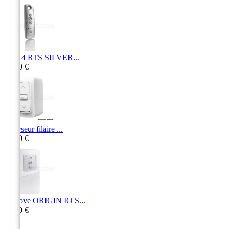
Telis 4 RTS SILVER...
87,90 €
Inverseur filaire ...
14,30 €
Smoove ORIGIN IO S...
62,60 €