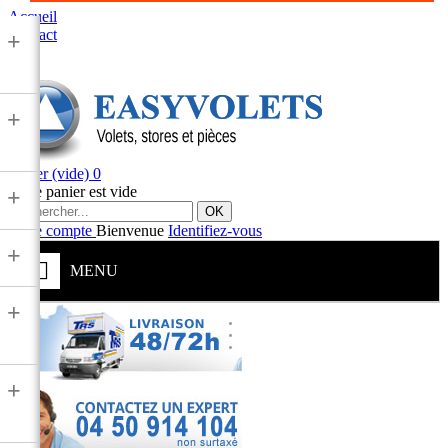
Accueil
Contact
+
+
Panier
(vide)
0
Votre panier est vide
+
OK
Votre compte
Bienvenue
Identifiez-vous
+
MENU
+
+